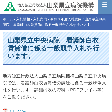
メニュ
ホーム
/
入札情報
/
入札案内
/
令和６年度入札案内
/
山梨県立中央
病院 看護師白衣賃貸借に係る一般競争入札を行います。
山梨県立中央病院 看護師白衣
賃貸借に係る一般競争入札を行
います。
地方独立行政法人山梨県立病院機構山梨県立中央病
院では、看護師白衣賃貸借の調達に係る一般競争入
札を行います。詳細は次の資料（PDFファイル等）
をご覧ください。
01_公告