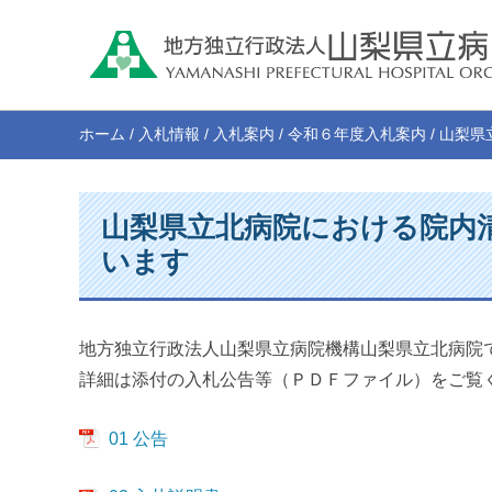
ホーム
/
入札情報
/
入札案内
/
令和６年度入札案内
/
山梨県
山梨県立北病院における院内
います
地方独立行政法人山梨県立病院機構山梨県立北病院
詳細は添付の入札公告等（ＰＤＦファイル）をご覧
01 公告