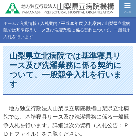
メニュ
ホーム
/
入札情報
/
入札案内
/
平成30年度 入札案内
/
山梨県立北病
院では基準寝具リース及び洗濯業務に係る契約について、一般競争
入札を行います
山梨県立北病院では基準寝具リ
ース及び洗濯業務に係る契約に
ついて、一般競争入札を行いま
す
地方独立行政法人山梨県立病院機構山梨県立北病
院では、基準寝具リース及び洗濯業務に係る一般競
争入札を行います。詳細は次の資料（入札公告：Ｐ
ＤＦファイル）をご覧ください。