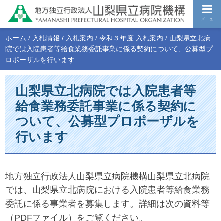
メニュ
ホーム
/
入札情報
/
入札案内
/
令和３年度 入札案内
/
山梨県立北病
院では入院患者等給食業務委託事業に係る契約について、公募型プ
ロポーザルを行います
山梨県立北病院では入院患者等
給食業務委託事業に係る契約に
ついて、公募型プロポーザルを
行います
地方独立行政法人山梨県立病院機構山梨県立北病院
では、山梨県立北病院における入院患者等給食業務
委託に係る事業者を募集します。詳細は次の資料等
（PDFファイル）をご覧ください。