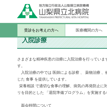
ホーム
/
受診をお考えの方へ
/
診療のご案内
/
入院診療
受診をお考えの方へ
医療機関の方へ
入院診療
さまざまな精神疾患の治療に入院治療を行っています。北病
す。
入院治療の中では 医師による診察 、 薬物治療 、
じた 食事 を提供しています。
栄養相談 で適切な食事の理解、病気の再発防止に
リを目的とした 「退院準備プログラム」を実施す
面会時間について