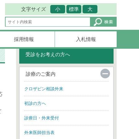
文字サイズ
小
標準
大
採用情報
入札情報
受診をお考えの方へ
診療のご案内
クロザピン相談外来
応
初診の方へ
ビ
診療日・外来受付
外来医師担当表