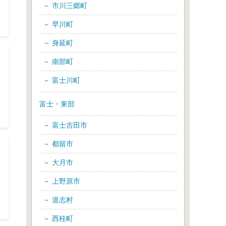
市川三郷町
早川町
身延町
南部町
富士川町
富士・東部
富士吉田市
都留市
大月市
上野原市
道志村
西桂町