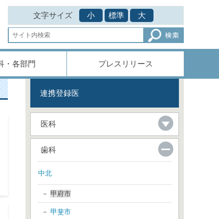
文字サイズ
小
標準
大
科・各部門
プレスリリース
連携登録医
医科
歯科
中北
甲府市
甲斐市