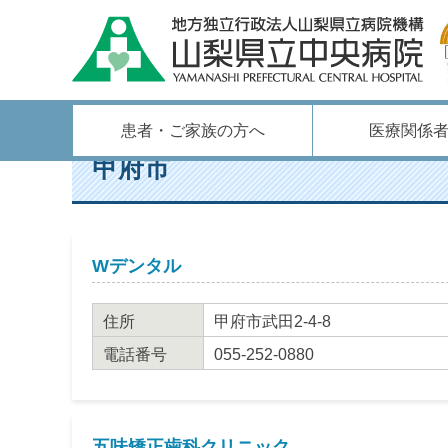
ホーム
/
連携登録医
/
歯科
/
中北
/
甲府市
患者・ご家族の方へ
医療関係
甲府市
Wデンタル
住所
甲府市武田2-4-8
電話番号
055-252-0880
五味矯正歯科クリニック