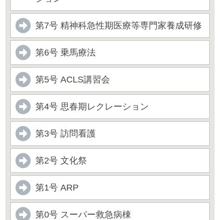
第7号 精神科急性期医療等専門家養成研修
第6号 乗馬療法
第5号 ACLS講習会
第4号 思春期レクレーション
第3号 訪問看護
第2号 文化祭
第1号 ARP
第0号 スーパー救急病棟