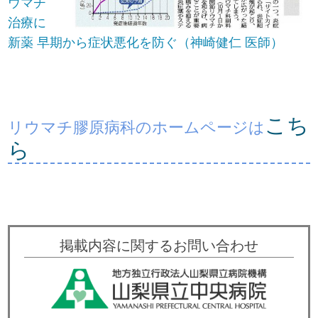
ウマチ
治療に
新薬 早期から症状悪化を防ぐ（神崎健仁 医師）
こち
リウマチ膠原病科のホームページは
ら
掲載内容に関するお問い合わせ