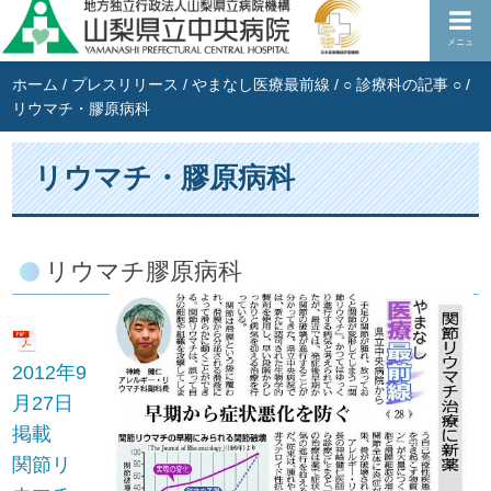
メニュ
ホーム
/
プレスリリース
/
やまなし医療最前線
/
○ 診療科の記事 ○
/
リウマチ・膠原病科
リウマチ・膠原病科
リウマチ膠原病科
2012年9
月27日
掲載
関節リ