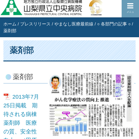
メニュ
ホーム
/
プレスリリース
/
やまなし医療最前線
/
○ 各部門の記事 ○
/
薬剤部
薬剤部
薬剤部
2013年7月
25日掲載 期
待される病棟
薬剤師 医療
の質、安全性