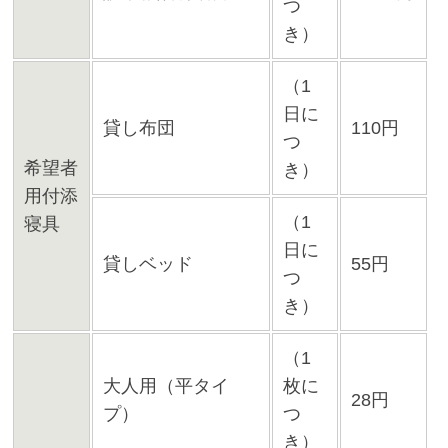
つ
き）
（1
日に
貸し布団
110円
つ
希望者
き）
用付添
（1
寝具
日に
貸しベッド
55円
つ
き）
（1
大人用（平タイ
枚に
28円
プ）
つ
き）