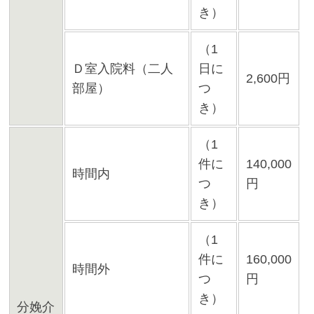
き）
（1
Ｄ室入院料（二人
日に
2,600円
部屋）
つ
き）
（1
件に
140,000
時間内
つ
円
き）
（1
件に
160,000
時間外
つ
円
き）
分娩介