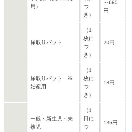
～695
用）
つ
円
き）
（1
枚に
尿取りパット
20円
つ
き）
（1
尿取りパット ※
枚に
18円
妊産用
つ
き）
（1
日に
一般・新生児・未
135円
つ
熟児