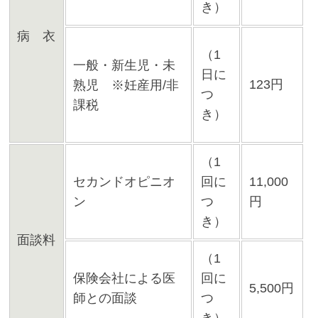
き）
病 衣
（1
一般・新生児・未
日に
123円
熟児 ※妊産用/非
つ
課税
き）
（1
セカンドオピニオ
回に
11,000
ン
つ
円
き）
面談料
（1
保険会社による医
回に
5,500円
師との面談
つ