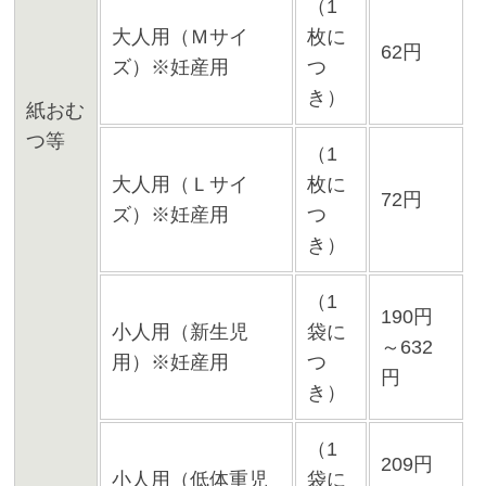
（1
大人用（Ｍサイ
枚に
62円
ズ）※妊産用
つ
き）
紙おむ
つ等
（1
大人用（Ｌサイ
枚に
72円
ズ）※妊産用
つ
き）
（1
190円
小人用（新生児
袋に
～632
用）※妊産用
つ
円
き）
（1
209円
小人用（低体重児
袋に