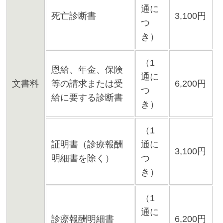
通に
死亡診断書
3,100円
つ
き）
（1
恩給、年金、保険
通に
文書料
等の請求または受
6,200円
つ
給に要する診断書
き）
（1
証明書（診療報酬
通に
3,100円
明細書を除く）
つ
き）
（1
通に
診療報酬明細書
6,200円