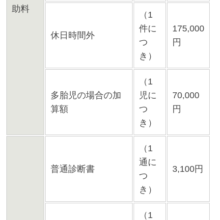
助料
（1
件に
175,000
休日時間外
つ
円
き）
（1
多胎児の場合の加
児に
70,000
算額
つ
円
き）
（1
通に
普通診断書
3,100円
つ
き）
（1