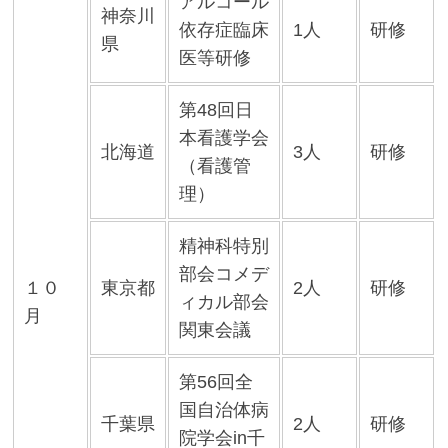
アルコール
神奈川
依存症臨床
1人
研修
県
医等研修
第48回日
本看護学会
北海道
3人
研修
（看護管
理）
精神科特別
部会コメデ
１０
東京都
2人
研修
ィカル部会
月
関東会議
第56回全
国自治体病
千葉県
2人
研修
院学会in千