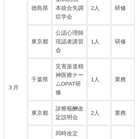
徳島県
本統合失調
2人
研修
症学会
公認心理師
東京都
現認者講習
1人
研修
会
災害派遣精
神医療チー
千葉県
1人
業務
ムDPAT研
３月
修
診療報酬改
東京都
2人
業務
定説明会
同時改定