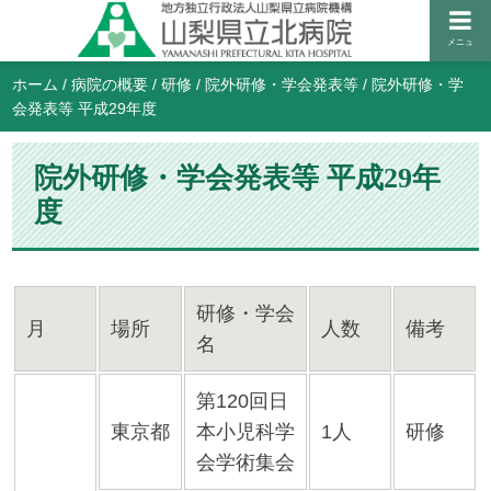
メニュ
ホーム
/
病院の概要
/
研修
/
院外研修・学会発表等
/
院外研修・学
会発表等 平成29年度
院外研修・学会発表等 平成29年
度
研修・学会
月
場所
人数
備考
名
第120回日
東京都
本小児科学
1人
研修
会学術集会