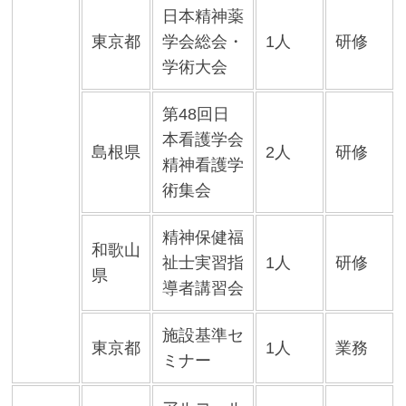
日本精神薬
東京都
学会総会・
1人
研修
学術大会
第48回日
本看護学会
島根県
2人
研修
精神看護学
術集会
精神保健福
和歌山
祉士実習指
1人
研修
県
導者講習会
施設基準セ
東京都
1人
業務
ミナー