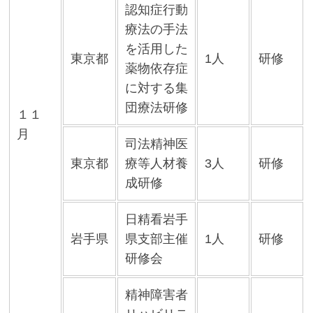
認知症行動
療法の手法
を活用した
東京都
1人
研修
薬物依存症
に対する集
団療法研修
１１
月
司法精神医
東京都
療等人材養
3人
研修
成研修
日精看岩手
岩手県
県支部主催
1人
研修
研修会
精神障害者