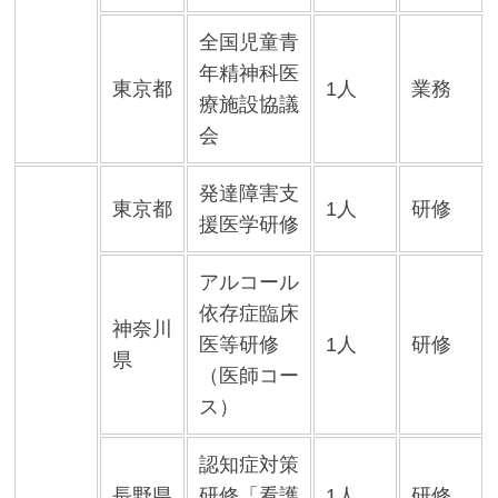
全国児童青
年精神科医
東京都
1人
業務
療施設協議
会
発達障害支
東京都
1人
研修
援医学研修
アルコール
依存症臨床
神奈川
医等研修
1人
研修
県
（医師コー
ス）
認知症対策
長野県
研修「看護
1人
研修