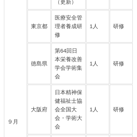
（更新）
医療安全管
東京都
理者養成研
1人
研修
修
第64回日
本栄養改善
徳島県
1人
研修
学会学術集
会
日本精神保
健福祉士協
大阪府
会全国大
1人
研修
会・学術大
９月
会