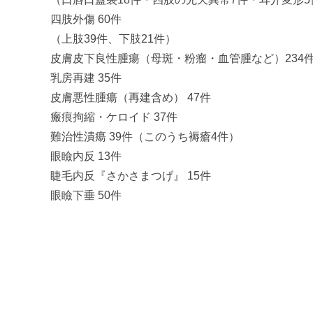
四肢外傷 60件
（上肢39件、下肢21件）
皮膚皮下良性腫瘍（母斑・粉瘤・血管腫など）234
乳房再建 35件
皮膚悪性腫瘍（再建含め） 47件
瘢痕拘縮・ケロイド 37件
難治性潰瘍 39件（このうち褥瘡4件）
眼瞼内反 13件
睫毛内反『さかさまつげ』 15件
眼瞼下垂 50件