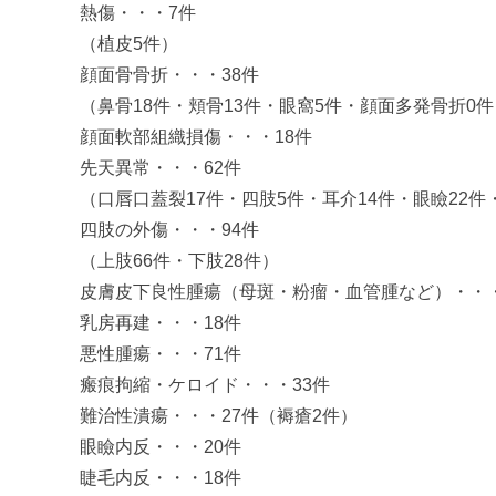
熱傷・・・7件
（植皮5件）
顔面骨骨折・・・38件
（鼻骨18件・頬骨13件・眼窩5件・顔面多発骨折0
顔面軟部組織損傷・・・18件
先天異常・・・62件
（口唇口蓋裂17件・四肢5件・耳介14件・眼瞼22件
四肢の外傷・・・94件
（上肢66件・下肢28件）
皮膚皮下良性腫瘍（母斑・粉瘤・血管腫など）・・・
乳房再建・・・18件
悪性腫瘍・・・71件
瘢痕拘縮・ケロイド・・・33件
難治性潰瘍・・・27件（褥瘡2件）
眼瞼内反・・・20件
睫毛内反・・・18件