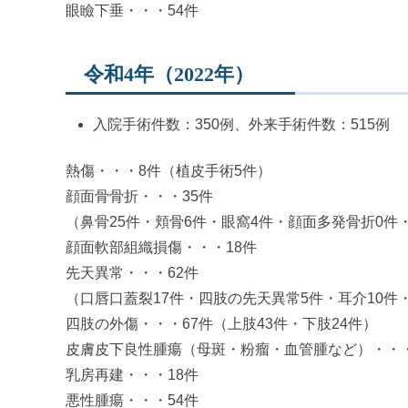
眼瞼下垂・・・54件
令和4年（2022年）
入院手術件数：350例、外来手術件数：515例
熱傷・・・8件（植皮手術5件）
顔面骨骨折・・・35件
（鼻骨25件・頬骨6件・眼窩4件・顔面多発骨折0件
顔面軟部組織損傷・・・18件
先天異常・・・62件
（口唇口蓋裂17件・四肢の先天異常5件・耳介10件
四肢の外傷・・・67件（上肢43件・下肢24件）
皮膚皮下良性腫瘍（母斑・粉瘤・血管腫など）・・
乳房再建・・・18件
悪性腫瘍・・・54件