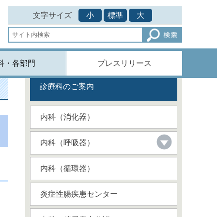
文字サイズ
小
標準
大
科・各部門
プレスリリース
診療科のご案内
内科（消化器）
内科（呼吸器）
内科（循環器）
炎症性腸疾患センター