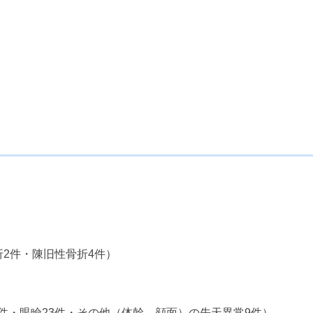
骨折2件・陳旧性骨折4件）
件・眼瞼23件・その他（体幹、顔面）の先天異常9件）