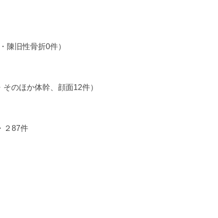
件・陳旧性骨折0件）
・そのほか体幹、顔面12件）
２87件