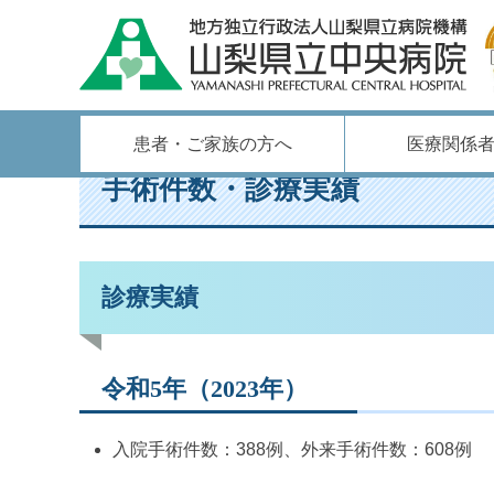
ホーム
/
診療科のご案内
/
形成外科
/
手術件数・診療実績
患者・ご家族の方へ
医療関係
手術件数・診療実績
診療実績
令和5年（2023年）
入院手術件数：388例、外来手術件数：608例