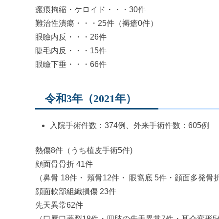
瘢痕拘縮・ケロイド・・・30件
難治性潰瘍・・・25件（褥瘡0件）
眼瞼内反・・・26件
睫毛内反・・・15件
眼瞼下垂・・・66件
令和3年（2021年）
入院手術件数：374例、外来手術件数：605例
熱傷8件（うち植皮手術5件)
顔面骨骨折 41件
（鼻骨 18件・ 頬骨12件・ 眼窩底 5件・顔面多発
顔面軟部組織損傷 23件
先天異常62件
（口唇口蓋裂18件・四肢の先天異常7件・耳介変形5