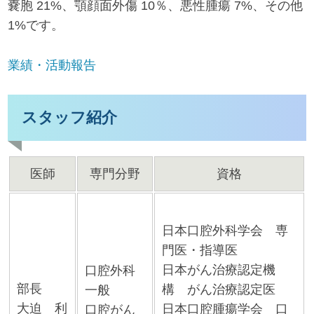
嚢胞 21%、顎顔面外傷 10％、悪性腫瘍 7%、その他
1%です。
業績・活動報告
スタッフ紹介
医師
専門分野
資格
日本口腔外科学会 専
門医・指導医
日本がん治療認定機
口腔外科
部長
構 がん治療認定医
一般
大迫 利
日本口腔腫瘍学会 口
口腔がん