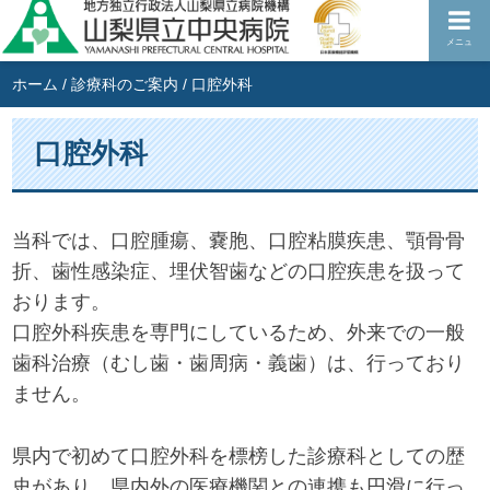
メニュ
ホーム
/
診療科のご案内
/
口腔外科
口腔外科
当科では、口腔腫瘍、嚢胞、口腔粘膜疾患、顎骨骨
折、歯性感染症、埋伏智歯などの口腔疾患を扱って
おります。
口腔外科疾患を専門にしているため、外来での一般
歯科治療（むし歯・歯周病・義歯）は、行っており
ません。
県内で初めて口腔外科を標榜した診療科としての歴
史があり、県内外の医療機関との連携も円滑に行っ