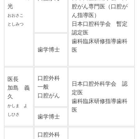
光
腔がん専門医（口腔が
ん指導医）
おおさこ
日本口腔科学会 暫定
としみつ
認定医
歯科臨床研修指導歯科
歯学博士
医
口腔外科
医長
日本口腔外科学会 認
一般
加島 義
定医
口腔がん
久
歯科臨床研修指導歯科
かしま よ
医
しひさ
歯学博士
口腔外科