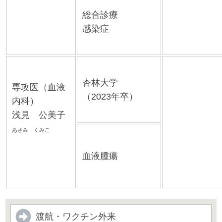
総合診療
感染症
杏林大学
専攻医（血液
（2023年卒）
内科）
浅見 公美子
あさみ くみこ
血液腫瘍
渡航・ワクチン外来