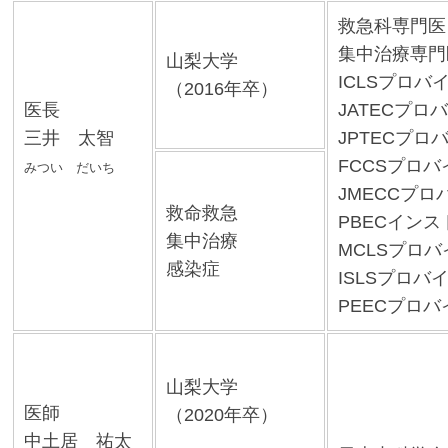
救急科専門医
集中治療専門
山梨大学
ICLSプロバ
（2016年卒）
医長
JATECプロ
三井 太智
JPTECプロ
FCCSプロ
みつい だいち
JMECCプロ
救命救急
PBECイン
集中治療
MCLSプロ
感染症
ISLSプロバ
PEECプロ
山梨大学
医師
（2020年卒）
中土居 祐太