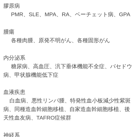
膠原病
PMR、SLE、MPA、RA、ベーチェット病、GPA
腫瘍
各種肉腫、原発不明がん、各種固形がん
内分泌系
糖尿病、高血圧、汎下垂体機能不全症、バセドウ
病、甲状腺機能低下症
血液疾患
白血病、悪性リンパ腫、特発性血小板減少性紫斑
病、同種造血幹細胞移植、自家造血幹細胞移植、後
天性血友病、TAFRO症候群
神経系