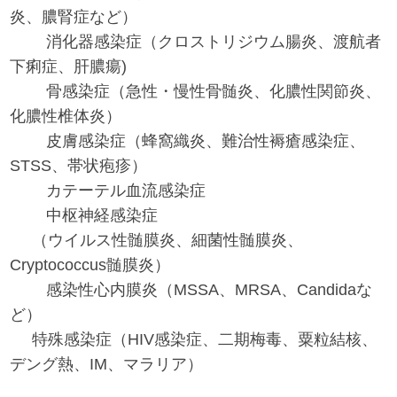
炎、膿腎症など）
消化器感染症（クロストリジウム腸炎、渡航者
下痢症、肝膿瘍)
骨感染症（急性・慢性骨髄炎、化膿性関節炎、
化膿性椎体炎）
皮膚感染症（蜂窩織炎、難治性褥瘡感染症、
STSS、帯状疱疹）
カテーテル血流感染症
中枢神経感染症
（ウイルス性髄膜炎、細菌性髄膜炎、
Cryptococcus髄膜炎）
感染性心内膜炎（MSSA、MRSA、Candidaな
ど）
特殊感染症（HIV感染症、二期梅毒、粟粒結核、
デング熱、IM、マラリア）