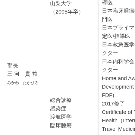
導医
山梨大学
日本臨床腫瘍
（2005年卒）
門医
日本プライマ
定医/指導医
日本救急医学会
クター
日本内科学会
部長
クター
三 河 貴 裕
Home and Awa
みかわ たかひろ
Development
FDF)
総合診療
2017修了
感染症
Certificate of
渡航医学
Health（Intern
臨床腫瘍
Travel Medic