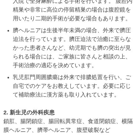
入院で全身麻酔による手術を行います。 腹腔内
精巣や非常に高位の停留精巣の場合は腹腔鏡を
用いたり二期的手術が必要な場合もあります。
臍ヘルニアは生後半年未満の場合、外来で臍圧
迫法を行っています。臍圧迫法で治癒に至らな
かった患者さんなど、幼児期でも臍の突出が見
られる場合には、ご家族に皆さんと相談の上、
手術治療の適応を決めています。
乳児肛門周囲膿瘍は外来で排膿処置を行い、ご
自宅でのケアをお教えしています。必要に応じ
て補助療法に漢方薬も取り入れています。
2. 新生児の外科疾患
鎖肛、腸閉鎖症、腸回転異常症、食道閉鎖症、横隔
膜ヘルニア、臍帯ヘルニア、腹壁破裂など