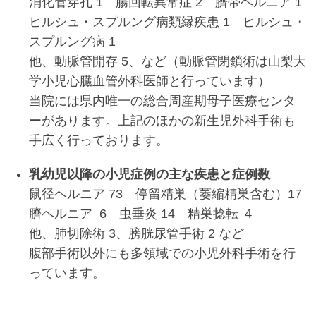
消化管穿孔 1 腸回転異常症 2 臍帯ヘルニア 1
ヒルシュ・スプルング病類縁疾患 1 ヒルシュ・
スプルング病 1
他、動脈管開存 5、など（動脈管閉鎖術は山梨大
学小児心臓血管外科医師と行っています）
当院には県内唯一の総合周産期母子医療センタ
ーがあります。上記のほかの新生児外科手術も
手広く行っております。
乳幼児以降の小児症例の主な疾患と症例数
鼠径ヘルニア 73 停留精巣（萎縮精巣含む）17
臍ヘルニア 6 虫垂炎 14 精巣捻転 ４
他、肺切除術 3、膀胱尿管手術 2 など
腹部手術以外にも多領域での小児外科手術を行
っています。