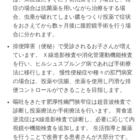
症の場合は抗菌薬を用いながら治療をする場
合、虫垂が破れてしまい膿をつくり投薬で症状
をおさえてから数ヶ月後に腹腔鏡手術を行う場
合に分かれます。
排便障害（便秘）で受診されるお子さんが増え
ています。 Ｘ線造影検査や消化管運動機能検査
を行い、ヒルシュスプルング病であれば手術療
法に移行します。 慢性便秘症や種々の肛門病変
の場合は、投薬や浣腸、坐薬を使用し円滑な排
便コントロールができることを目指します。
嘔吐をきたす肥厚性幽門狭窄症は超音波検査で
診断し投薬療法か手術療法を行います。 胃食道
逆流症はX線造影検査で診断し、必要に応じて内
視鏡や機能検査を追加します。 生活指導と服薬
を行うことで改善する患者さんが大部分です。