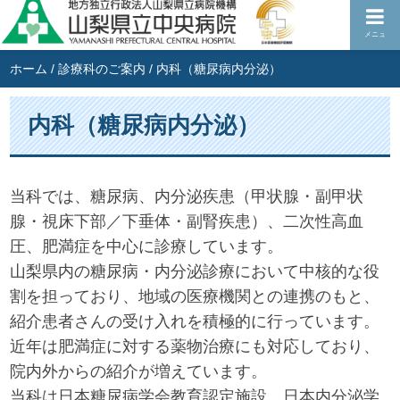
メニュ
ホーム
/
診療科のご案内
/
内科（糖尿病内分泌）
内科（糖尿病内分泌）
当科では、糖尿病、内分泌疾患（甲状腺・副甲状
腺・視床下部／下垂体・副腎疾患）、二次性高血
圧、肥満症を中心に診療しています。
山梨県内の糖尿病・内分泌診療において中核的な役
割を担っており、地域の医療機関との連携のもと、
紹介患者さんの受け入れを積極的に行っています。
近年は肥満症に対する薬物治療にも対応しており、
院内外からの紹介が増えています。
当科は日本糖尿病学会教育認定施設、日本内分泌学