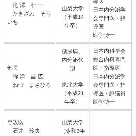
導医
滝 澤 壮 一
山梨大学
日本内分泌学
たきざわ そう
（平成14
会専門医・指
いち
年卒）
導医
医学博士
日本内科学会
糖尿病、
総合内科専門
内分泌代
部長
医・指導医
謝
祢 津 昌 広
日本内分泌学
東北大学
ねづ まさひろ
会専門医・指
（平成21
導医・評議員
年卒）
医学博士
専攻医
山梨大学
石井 玲央
（令和3年