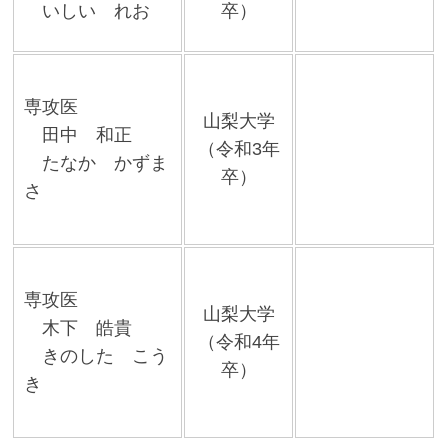
いしい れお
卒）
専攻医
山梨大学
田中 和正
（令和3年
たなか かずま
卒）
さ
専攻医
山梨大学
木下 皓貴
（令和4年
きのした こう
卒）
き