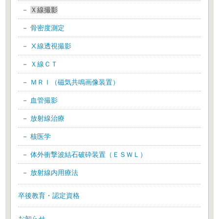
Ｘ線撮影
骨密度測定
Ⅹ線透視撮影
Ｘ線ＣＴ
ＭＲＩ（磁気共鳴画像装置）
血管撮影
放射線治療
核医学
体外衝撃波結石破砕装置（ＥＳＷＬ）
放射線内用療法
卒後教育・認定資格
お知らせ