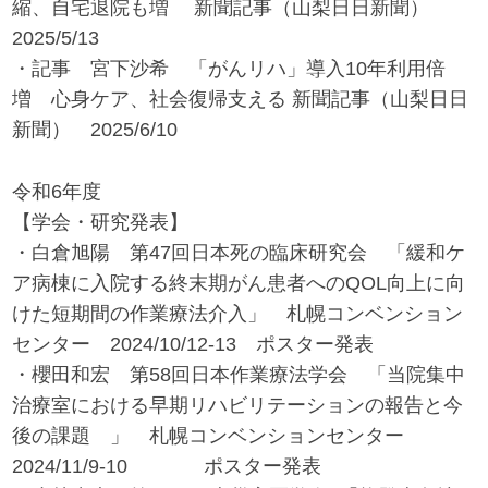
縮、自宅退院も増 新聞記事（山梨日日新聞）
2025/5/13
・記事 宮下沙希 「がんリハ」導入10年利用倍
増 心身ケア、社会復帰支える 新聞記事（山梨日日
新聞） 2025/6/10
令和6年度
【学会・研究発表】
・白倉旭陽 第47回日本死の臨床研究会 「緩和ケ
ア病棟に入院する終末期がん患者へのQOL向上に向
けた短期間の作業療法介入」 札幌コンベンション
センター 2024/10/12-13 ポスター発表
・櫻田和宏 第58回日本作業療法学会 「当院集中
治療室における早期リハビリテーションの報告と今
後の課題 」 札幌コンベンションセンター
2024/11/9-10 ポスター発表