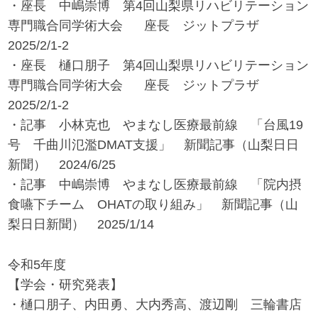
・座長 中嶋崇博 第4回山梨県リハビリテーション
専門職合同学術大会 座長 ジットプラザ
2025/2/1-2
・座長 樋口朋子 第4回山梨県リハビリテーション
専門職合同学術大会 座長 ジットプラザ
2025/2/1-2
・記事 小林克也 やまなし医療最前線 「台風19
号 千曲川氾濫DMAT支援」 新聞記事（山梨日日
新聞） 2024/6/25
・記事 中嶋崇博 やまなし医療最前線 「院内摂
食嚥下チーム OHATの取り組み」 新聞記事（山
梨日日新聞） 2025/1/14
令和5年度
【学会・研究発表】
・樋口朋子、内田勇、大内秀高、渡辺剛 三輪書店