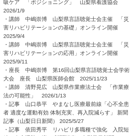
吸ケア 「ポジショニング」 山梨県看護協会
2026/1/9
・講師 中嶋崇博 山梨県言語聴覚士会主催 「災
害リハビリテーションの基礎」オンライン開催
2025/9/4
・講師 中嶋崇博 山梨県言語聴覚士会主催 「災
害リハビリテーションの応用」オンライン開催
2025/9/11
・座長 中嶋崇博 第16回山梨県言語聴覚士会学術
大会 座長 山梨県医師会館 2025/11/23
・講師 清野晃広 山梨県作業療法士会 「作業療
法の可能性」 2026/1/13
・記事 山口恭平 やまなし医療最前線「心不全患
者 適度な運動有効 体制充実、再入院減らす」 新聞
記事（山梨日日新聞） 2025/5/27
・記事 依田秀平 リハビリ多職種で強化 入院短