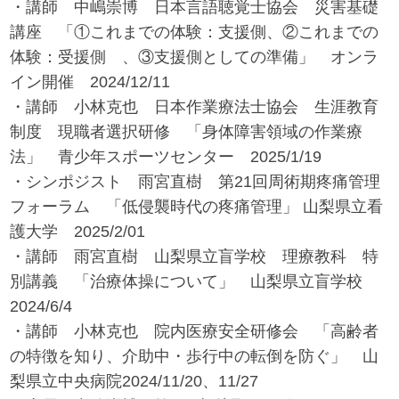
・講師 中嶋崇博 日本言語聴覚士協会 災害基礎
講座 「①これまでの体験：支援側、②これまでの
体験：受援側 、③支援側としての準備」 オンラ
イン開催 2024/12/11
・講師 小林克也 日本作業療法士協会 生涯教育
制度 現職者選択研修 「身体障害領域の作業療
法」 青少年スポーツセンター 2025/1/19
・シンポジスト 雨宮直樹 第21回周術期疼痛管理
フォーラム 「低侵襲時代の疼痛管理」 山梨県立看
護大学 2025/2/01
・講師 雨宮直樹 山梨県立盲学校 理療教科 特
別講義 「治療体操について」 山梨県立盲学校
2024/6/4
・講師 小林克也 院内医療安全研修会 「高齢者
の特徴を知り、介助中・歩行中の転倒を防ぐ」 山
梨県立中央病院2024/11/20、11/27