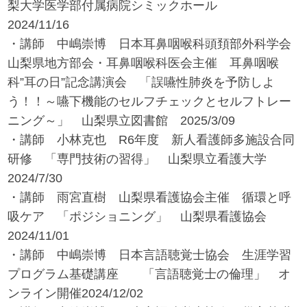
梨大学医学部付属病院シミックホール
2024/11/16
・講師 中嶋崇博 日本耳鼻咽喉科頭頚部外科学会
山梨県地方部会・耳鼻咽喉科医会主催 耳鼻咽喉
科”耳の日”記念講演会 「誤嚥性肺炎を予防しよ
う！！～嚥下機能のセルフチェックとセルフトレー
ニング～」 山梨県立図書館 2025/3/09
・講師 小林克也 R6年度 新人看護師多施設合同
研修 「専門技術の習得」 山梨県立看護大学
2024/7/30
・講師 雨宮直樹 山梨県看護協会主催 循環と呼
吸ケア 「ポジショニング」 山梨県看護協会
2024/11/01
・講師 中嶋崇博 日本言語聴覚士協会 生涯学習
プログラム基礎講座 「言語聴覚士の倫理」 オ
ンライン開催2024/12/02