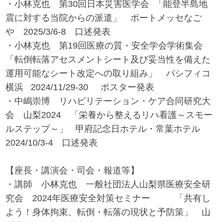
・小林克也 第30回日本災害医学会 「能登半島地
震に対する当院からの派遣」 ポートメッセなご
や 2025/3/6-8 口述発表
・小林克也 第19回医療の質・安全学会学術集会
「転倒転落アセスメントシート及び妥当性を備えた
運用可能なシート改定への取り組み」 パシフィコ
横浜 2024/11/29-30 ポスター発表
・中嶋崇博 リハビリテーション・ケア合同研究大
会 山梨2024 「栄養から整えるリハ看護～スモー
ルステップ～」 甲府記念日ホテル・常葉ホテル
2024/10/3-4 口述発表
【座長・講演会・司会・報道等】
・講師 小林克也 一般社団法人山梨県医療安全研
究会 2024年医療安全対策セミナー 「共有し
よう！身体拘束、転倒・転落の現状と予防策」 山