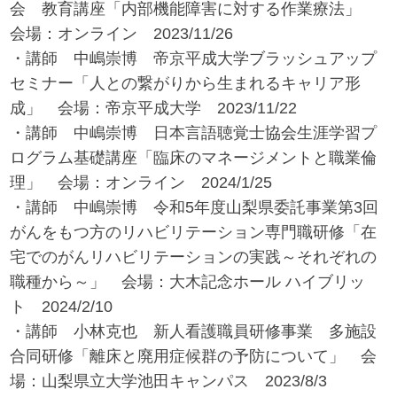
会 教育講座「内部機能障害に対する作業療法」
会場：オンライン 2023/11/26
・講師 中嶋崇博 帝京平成大学ブラッシュアップ
セミナー「人との繋がりから生まれるキャリア形
成」 会場：帝京平成大学 2023/11/22
・講師 中嶋崇博 日本言語聴覚士協会生涯学習プ
ログラム基礎講座「臨床のマネージメントと職業倫
理」 会場：オンライン 2024/1/25
・講師 中嶋崇博 令和5年度山梨県委託事業第3回
がんをもつ方のリハビリテーション専門職研修「在
宅でのがんリハビリテーションの実践～それぞれの
職種から～」 会場：大木記念ホール ハイブリッ
ト 2024/2/10
・講師 小林克也 新人看護職員研修事業 多施設
合同研修「離床と廃用症候群の予防について」 会
場：山梨県立大学池田キャンパス 2023/8/3