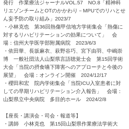
発行 作業療法ジャーナルVOL.57 NO.8「精神科
リエゾンチームとOTのかかわり－MPUでのリハとせ
ん妄予防の取り組み」2023/7
・小林克也 第36回熱傷甲信地方学術集会「熱傷に
対するリハビリテーションの効果について」 会
場：信州大学医学部附属病院 2023/6/3
・依田華、長坂麻衣、萩野谷巧、宮下由羽、中嶋崇
博 一般社団法人山梨県言語聴覚士会 第15回学術
大会「当院の摂食嚥下障害へのアプローチと今後の
展望」 会場：オンライン開催 2024/12/17
・櫻田和宏 院内学術集会「当院ICU入室患者に対
しての早期リハビリテーション介入報告」 会場：
山梨県立中央病院 多目的ホール 2024/2/8
【座長・講演会・司会・報道等】
・講師 小林克也 第15回山梨県作業療法学術大