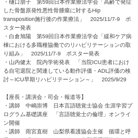
・樋口朋子 第59回日本作業療法学会「高齢で発症
した骨盤原発性悪性骨腫瘍に対するHip
transposition施行後の作業療法」 2025/11/7-9 ポ
スター発表
・白倉旭陽 第59回日本作業療法学会「緩和ケア病
棟における多職種協働でのリハビリテーションの取
り組み」 2025/11/7-9 ポスター発表
・山内健太 院内学術発表 「当院ICU患者におけ
る自宅退院と関連している動作評価・ADL評価の検
討～ICU早期リハビリテーション～」 2025/9/29
【座長・講演会・司会・報道等】
・講師 中嶋崇博 日本言語聴覚士協会 生涯学習プ
ログラム基礎講座 「言語聴覚士の倫理」オンライ
ン開催
・講師 雨宮直樹 山梨県看護協会主催 循環と呼