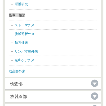
看護研究
指導・相談
ストーマ外来
腹膜透析外来
母乳外来
リンパ浮腫外来
緩和ケア外来
助産師外来
検査部
放射線部