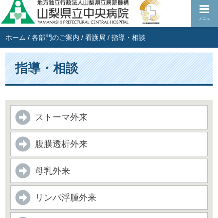
メニュ
ホーム
/
各部門のご案内
/
看護局
/
指導・相談
指導・相談
ストーマ外来
腹膜透析外来
母乳外来
リンパ浮腫外来