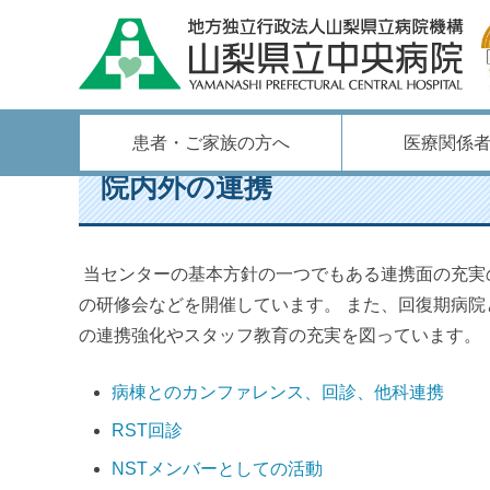
ホーム
/
各部門のご案内
/
リハビリテーションセンター
/
院
患者・ご家族の方へ
医療関係
院内外の連携
当センターの基本方針の一つでもある連携面の充実
の研修会などを開催しています。 また、回復期病
の連携強化やスタッフ教育の充実を図っています。
病棟とのカンファレンス、回診、他科連携
RST回診
NSTメンバーとしての活動