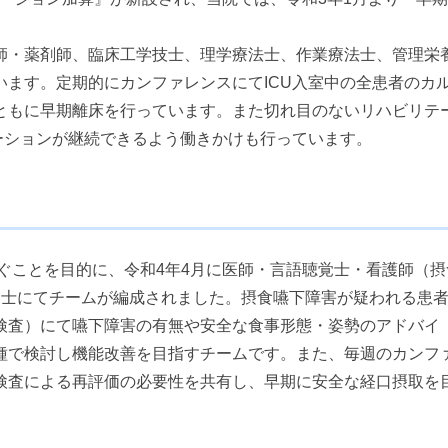
護師・薬剤師、臨床工学技士、理学療法士、作業療法士、管理栄
ます。定期的にカンファレンスにてICU入室中の全患者のカ
ともに早期離床を行っています。また切れ目のないリハビリテ
ーションが継続できるよう働きかけも行っています。
ぐことを目的に、令和4年4月に医師・言語聴覚士・看護師（摂
養士にてチームが編成されました。摂食嚥下障害が疑われる患
検査）にて嚥下障害の有無や安全な食事形態・姿勢のアドバイ
種で検討し機能改善を目指すチームです。また、毎週のカンフ
検査による再評価の必要性を共有し、早期に安全な経口摂取を