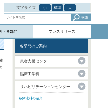
文字サイズ
小
標準
大
科・各部門
プレスリリース
各部門のご案内
催
患者支援センター
と
臨床工学科
リハビリテーションセンター
各療法科の紹介