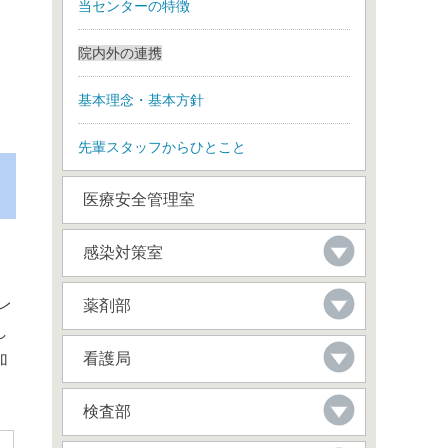
当センターの特徴
院内外の連携
基本理念・基本方針
先輩スタッフからひとこと
医療安全管理室
感染対策室
レ
薬剤部
し
看護局
加
検査部