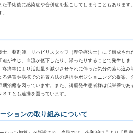
また手術後に感染症や合併症を起こしてしまうこともあります
す。
士、薬剤師、リハビリスタッフ（理学療法士）にて構成され
圧迫が生じ、血流が低下したり、滞ったりすることで発生しま
、疼痛等により活動量を減少させそれに伴った気分の落ち込み
よる処置や病棟での処置方法の選択やポジショニングの提案、
早期治癒を図っています。また、褥瘡発生患者様は低栄養であ
ＮＳＴとも連携を図っています。
テーションの取り組みについて
ーション加算』が新設され、当院では、令和3年1月より『早