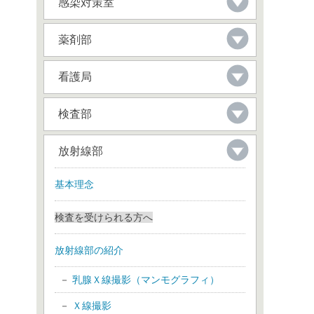
感染対策室
薬剤部
看護局
検査部
放射線部
基本理念
検査を受けられる方へ
放射線部の紹介
乳腺Ｘ線撮影（マンモグラフィ）
Ｘ線撮影