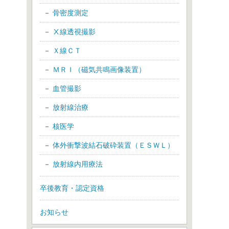
骨密度測定
Ⅹ線透視撮影
Ｘ線ＣＴ
ＭＲＩ（磁気共鳴画像装置）
血管撮影
放射線治療
核医学
体外衝撃波結石破砕装置（ＥＳＷＬ）
放射線内用療法
卒後教育・認定資格
お知らせ