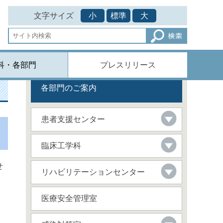
文字サイズ
小
標準
大
科・各部門
プレスリリース
各部門のご案内
患者支援センター
臨床工学科
せ
リハビリテーションセンター
医療安全管理室