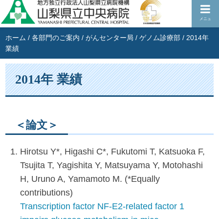
メニュ
ホーム
/
各部門のご案内
/
がんセンター局
/
ゲノム診療部
/
2014年
業績
2014年 業績
＜論文＞
Hirotsu Y*, Higashi C*, Fukutomi T, Katsuoka F,
Tsujita T, Yagishita Y, Matsuyama Y, Motohashi
H, Uruno A, Yamamoto M. (*Equally
contributions)
Transcription factor NF-E2-related factor 1