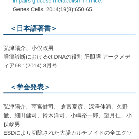
impairs glucose metabolism in mice.
Genes Cells. 2014;19(8):650-65.
＜日本語著書＞
弘津陽介、小俣政男
腫瘍診断におけるct DNAの役割 肝胆膵 アークメデ
ィア68 : (2014) 3月号
＜学会発表＞
弘津陽介、雨宮健司、 倉富夏彦、深澤佳満、久野
徹、細田健司、鈴木洋司、小嶋裕一郎、望月仁、小
俣政男
ESDにより切除された大腸カルチノイドの全エクソ